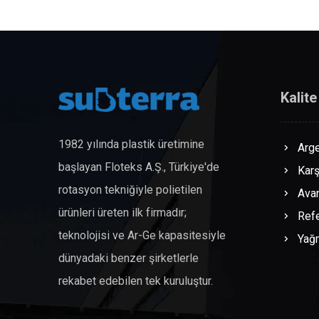
Kalite
1982 yılında plastik üretimine
Arge
başlayan Floteks A.Ş., Türkiye'de
Karş
rotasyon tekniğiyle polietilen
Avan
ürünleri üreten ilk firmadır;
Refe
teknolojisi ve Ar-Ge kapasitesiyle
Yağ
dünyadaki benzer şirketlerle
rekabet edebilen tek kuruluştur.