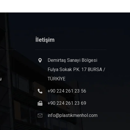
İletişim
Demirtaş Sanayi Bölgesi
Fulya Sokak P.K. 17 BURSA /
u
TÜRKİYE
+90 224 261 23 56
+90 224 261 23 69
info@plastikmenhol.com