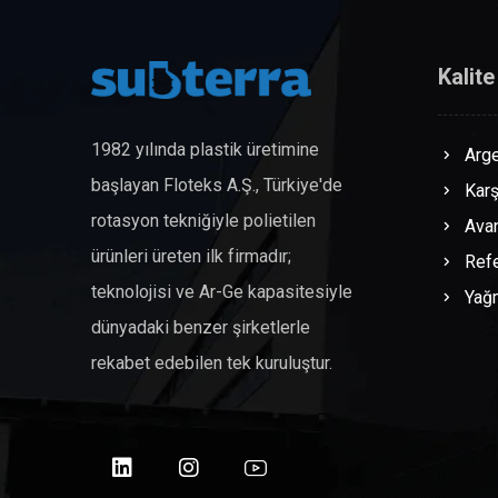
Kalite
1982 yılında plastik üretimine
Arge
başlayan Floteks A.Ş., Türkiye'de
Karş
rotasyon tekniğiyle polietilen
Avan
ürünleri üreten ilk firmadır;
Refe
teknolojisi ve Ar-Ge kapasitesiyle
Yağ
dünyadaki benzer şirketlerle
rekabet edebilen tek kuruluştur.