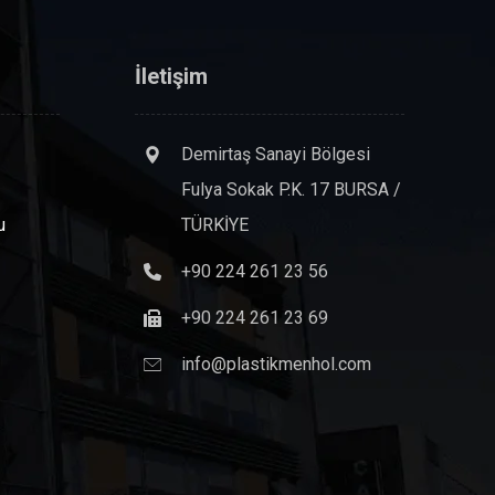
İletişim
Demirtaş Sanayi Bölgesi
Fulya Sokak P.K. 17 BURSA /
u
TÜRKİYE
+90 224 261 23 56
+90 224 261 23 69
info@plastikmenhol.com