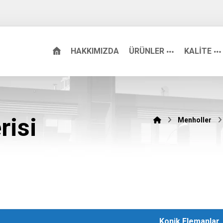
HAKKIMIZDA
ÜRÜNLER
KALİTE
risi
Menholler
Konik Elemanlar