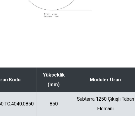
Yükseklik
rün Kodu
Modüler Ürün
(mm)
Subterra 1250 Çıkışlı Taban
0.TC.4040.0850
850
Elemanı