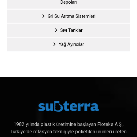
Depoları
Gri Su Arıtma Sistemleri
Sıvı Tanklar
Yağ Ayırıcılar
1982 yılında plastik üretimine başlayan Floteks A.Ş.,
Türkiye'de rotasyon tekniğiyle polietilen ürünleri üreten