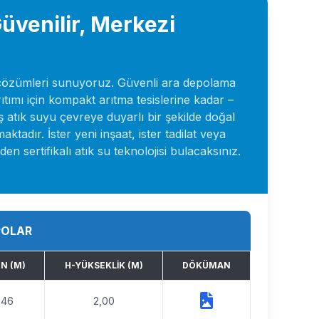
Güvenilir, Merkezi
tma çözümleri sunuyoruz. Güvenli ara depolama
rıtımı için kompakt arıtma tesislerine kadar –
ış atık suyu çevreye duyarlı bir şekilde doğal
dır. İster yeni inşaat, ister tadilat veya
 sertifikalı atık su teknolojisi bulacaksınız.
POLAR
N (M)
H-YÜKSEKLIK (M)
DÖKÜMAN
,46
2,00