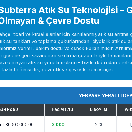
Subterra Atık Su Teknolojisi – 
Olmayan & Çevre Dostu
ahçe, ticari ve kırsal alanlar için kanıtlanmış atık su arı
atık su tankları ve toplama çukurlarından, biyolojik atık su a
mlerimiz verimli, bakım dostu ve esnek kullanımlıdır. Arıtılm
ngüsüne geri kazandıran sızdırma çözümleriyle tamamlanmakta
zi olmayan atık su yönetimi olsun – bizde doğrudan üreticiden
fazla bağımsızlık, güvenlik ve çevre koruması için.
YEKPARE YERALTI DE
RÜN KODU
HACIM (LT.)
L-BOY (M)
W-E
YT.3000.0000.00
3.000
2,30
1