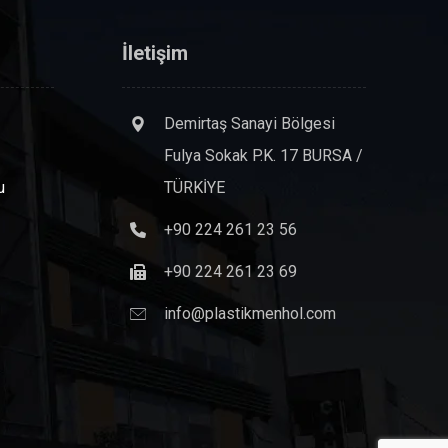
İletişim
Demirtaş Sanayi Bölgesi
Fulya Sokak P.K. 17 BURSA /
u
TÜRKİYE
+90 224 261 23 56
+90 224 261 23 69
info@plastikmenhol.com