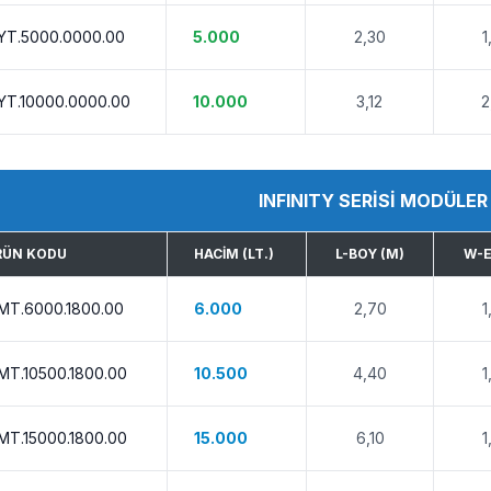
YT.5000.0000.00
5.000
2,30
1
YT.10000.0000.00
10.000
3,12
2
INFINITY SERİSİ MODÜLE
RÜN KODU
HACIM (LT.)
L-BOY (M)
W-E
MT.6000.1800.00
6.000
2,70
1
MT.10500.1800.00
10.500
4,40
1
MT.15000.1800.00
15.000
6,10
1