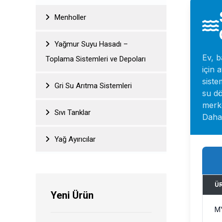
Menholler
Yağmur Suyu Hasadı –
Ev, b
Toplama Sistemleri ve Depoları
için 
siste
Gri Su Arıtma Sistemleri
su dö
merke
Sıvı Tanklar
Daha 
Yağ Ayırıcılar
Ü
Yeni Ürün
M