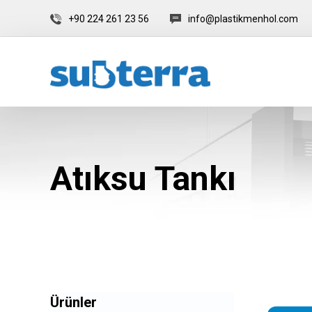
+90 224 261 23 56
info@plastikmenhol.com
Atıksu Tankı
Ürünler