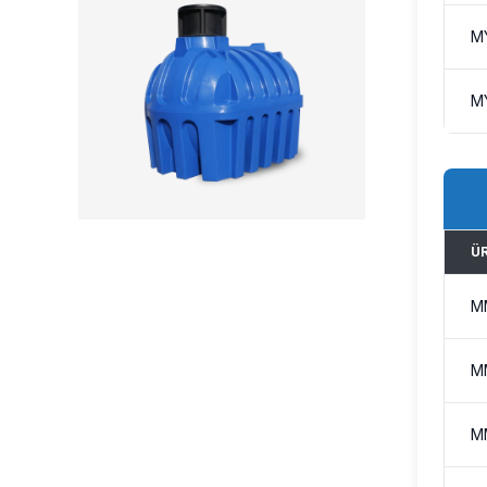
M
M
Ü
M
M
M