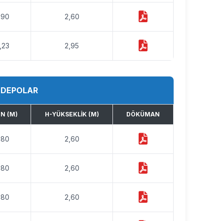
,90
2,60
,23
2,95
R DEPOLAR
N (M)
H-YÜKSEKLIK (M)
DÖKÜMAN
,80
2,60
,80
2,60
,80
2,60