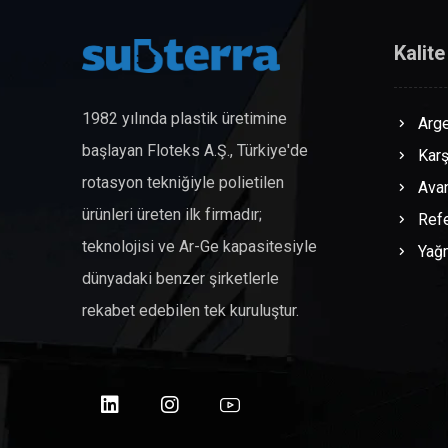
Kalite
1982 yılında plastik üretimine
Arge
başlayan Floteks A.Ş., Türkiye'de
Karş
rotasyon tekniğiyle polietilen
Avan
ürünleri üreten ilk firmadır;
Refe
teknolojisi ve Ar-Ge kapasitesiyle
Yağ
dünyadaki benzer şirketlerle
rekabet edebilen tek kuruluştur.